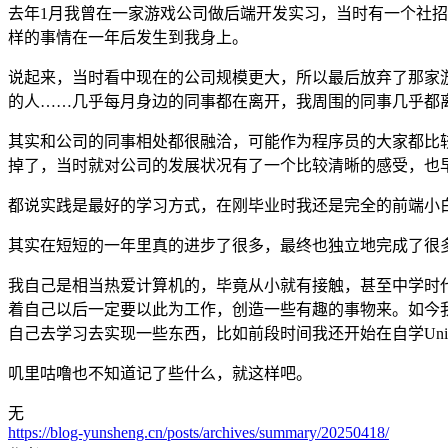
去年1月我曾在一家游戏公司做后端开发实习，当时有一个社
样的事情在一年后发生到我身上。
说起来，当时看中现在的公司规模更大，所以最后放弃了那家游
的人……几乎每月身边的同事都在离开，我周围的同事几乎都
其实和公司的同事相处都很融洽，可能作为程序员的大家都比
掉了，当时就对公司的发展状况有了一个比较清晰的感受，也
都说实践是最好的学习方式，在刚毕业时我还是完全的前端小
其实在短短的一年里真的进步了很多，最终也独立地完成了很
我自己是相当热爱计算机的，毕竟从小就有接触，甚至中学时
着自己以后一定要以此为工作，创造一些有趣的事物来。如今
自己去学习去实现一些东西，比如前段时间我还开始在自学Un
叽里咕噜也不知道记了些什么，就这样吧。
无
https://blog-yunsheng.cn/posts/archives/summary/20250418/