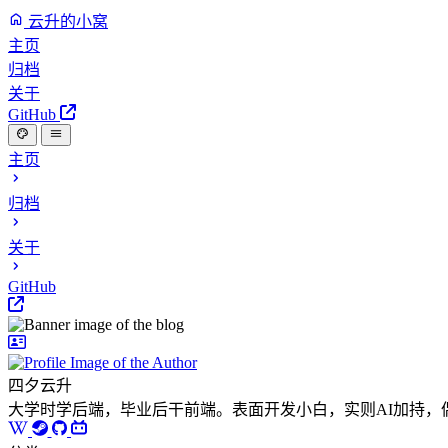
云升的小窝
主页
归档
关于
GitHub
主页
归档
关于
GitHub
四夕云升
大学时学后端，毕业后干前端。表面开发小白，实则AI加持，