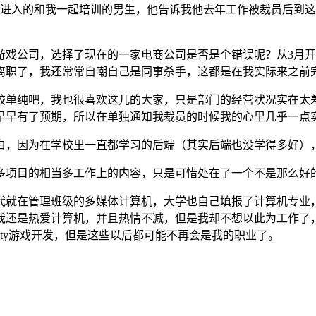
招进入的和我一起培训的男生，他告诉我他去年工作被裁员后到
戏公司，选择了现在的一家电商公司是否是个错误呢？从3月开
离职了，我还常常自嘲自己是同事杀手，这都是在我实际来之前
较单纯吧，我也很喜欢这儿的大家，只是部门的经营状况实在太
早早有了预期，所以在单独通知我裁员的时候我的心里几乎一点
白，因为在学校里一直都学习的后端（其实后端也没学得多好
）
多项目的相当多工作上的内容，只是可惜处在了一个不是那么好
代就在管理班级的多媒体计算机，大学也自己填报了计算机专业
我还是热爱计算机，并且热情不减，但是我却不想以此为工作了
ity游戏开发，但是这些以后都可能不再会是我的职业了。