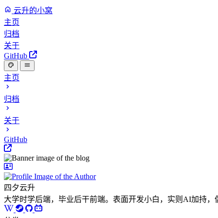
云升的小窝
主页
归档
关于
GitHub
主页
归档
关于
GitHub
四夕云升
大学时学后端，毕业后干前端。表面开发小白，实则AI加持，