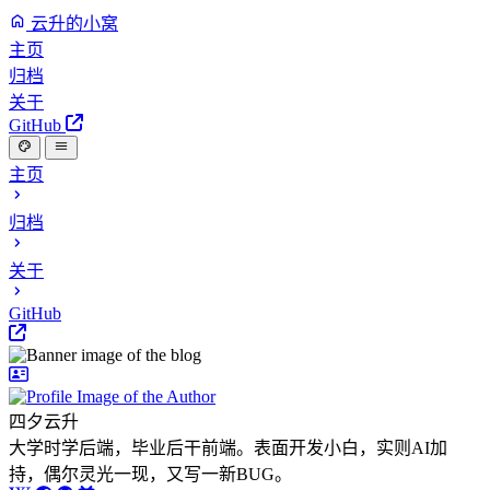
云升的小窝
主页
归档
关于
GitHub
主页
归档
关于
GitHub
四夕云升
大学时学后端，毕业后干前端。表面开发小白，实则AI加
持，偶尔灵光一现，又写一新BUG。