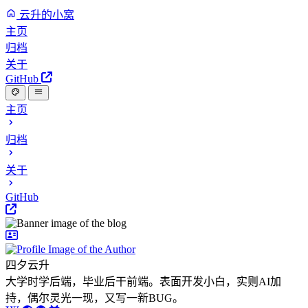
云升的小窝
主页
归档
关于
GitHub
主页
归档
关于
GitHub
四夕云升
大学时学后端，毕业后干前端。表面开发小白，实则AI加
持，偶尔灵光一现，又写一新BUG。